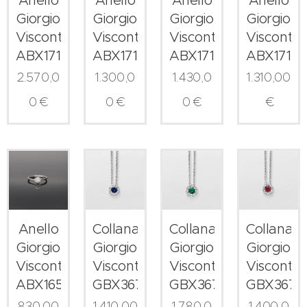
Giorgio
Giorgio
Giorgio
Giorgio
Visconti
Visconti
Visconti
Visconti
ABX17197R
ABX17166Z
ABX17166S
ABX17166
2.570,0
1.300,0
1.430,0
1.310,00
0
€
0
€
0
€
€
Anello
Collana
Collana
Collana
Giorgio
Giorgio
Giorgio
Giorgio
Visconti
Visconti
Visconti
Visconti
ABX16520
GBX36777Z
GBX36775S
GBX3677
830,00
1.410,00
1.780,0
1.400,0