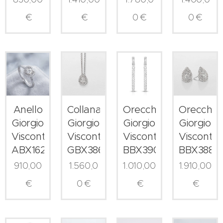
€
€
0
€
0
€
Anello
Collana
Orecchini
Orecchini
Giorgio
Giorgio
Giorgio
Giorgio
Visconti
Visconti
Visconti
Visconti
ABX16215
GBX38607
BBX39017
BBX3885
910,00
1.560,0
1.010,00
1.910,00
€
0
€
€
€