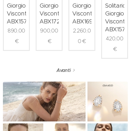
Giorgio
Giorgio
Giorgio
Solitario
Visconti
Visconti
Visconti
Giorgio
ABX15789Z
ABX17244
ABX16954
Visconti
ABX15701
890,00
900,00
2.260,0
420,00
€
€
0
€
€
Avanti