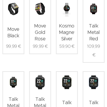
Move
Kosmos-
Talk
Move
Gold
Magnetic
Metal
Black
Rose
Silver
Red
99,99
€
99,99
€
59,90
€
109,99
€
Talk
Talk
Talk
Talk
Metal
Metal