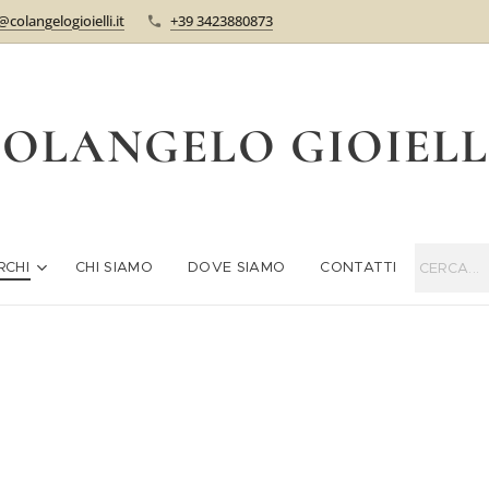
@colangelogioielli.it
+39 3423880873
OLANGELO GIOIEL
RCHI
CHI SIAMO
DOVE SIAMO
CONTATTI