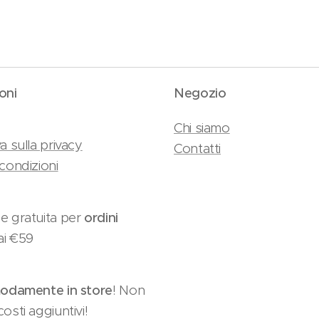
oni
Negozio
Chi siamo
a sulla privacy
Contatti
condizioni
e gratuita per
ordini
ai €59
damente in store
! Non
osti aggiuntivi!