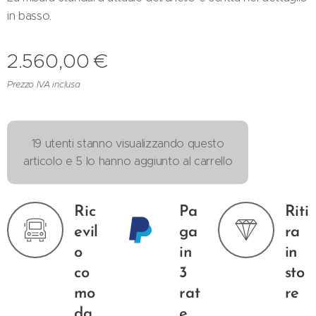
in basso.
2.560,00
€
Prezzo IVA inclusa
19 utenti stanno visualizzando questo
articolo e 5 lo hanno aggiunto al carrello
Ric
Pa
Riti
evil
ga
ra
o
in
in
co
3
sto
mo
rat
re
da
e