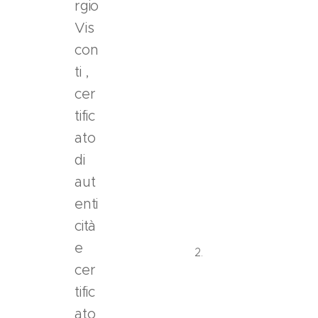
rgio
d
Vis
e
con
l
ti ,
p
a
cer
g
tific
a
ato
m
di
e
n
aut
t
enti
o
cità
.
e
L
cer
'
o
tific
p
ato