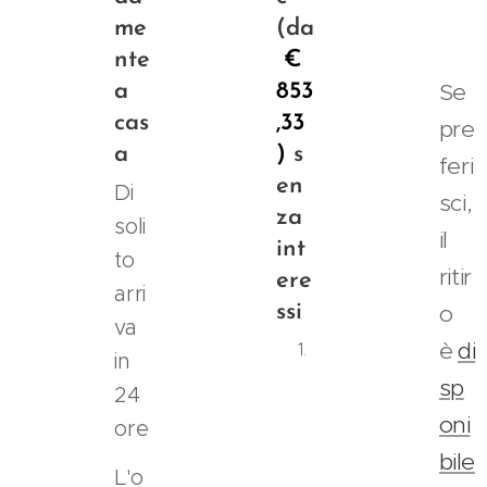
me
(da
nte
€
Se
a
853
cas
,33
pre
a
)
s
feri
en
Di
sci,
za
soli
il
int
to
ritir
ere
arri
o
ssi
va
è
di
S
in
e
sp
24
l
oni
ore
e
z
bile
L'o
i