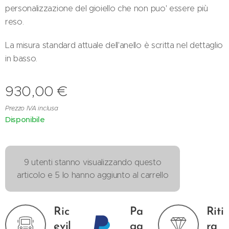
personalizzazione del gioiello che non puo' essere più
reso.
La misura standard attuale dell'anello è scritta nel dettaglio
in basso.
930,00
€
Prezzo IVA inclusa
Disponibile
9 utenti stanno visualizzando questo
articolo e 5 lo hanno aggiunto al carrello
Ric
Pa
Riti
evil
ga
ra