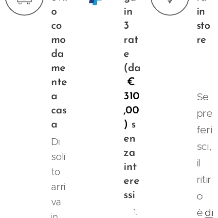
o
in
in
co
3
sto
mo
rat
re
da
e
me
(da
nte
€
Se
a
310
cas
,00
pre
a
)
s
feri
en
Di
sci,
za
soli
il
int
to
ritir
ere
arri
o
ssi
va
è
di
S
in