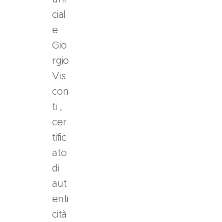
m
cial
e
e
n
t
Gio
o
rgio
d
Vis
e
con
l
ti ,
p
a
cer
g
tific
a
ato
m
di
e
n
aut
t
enti
o
cità
.