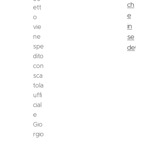
ch
n
ett
a
e
o
P
in
vie
a
se
ne
y
P
spe
de
!
a
dito
l
con
a
sca
l
m
tola
o
uffi
m
cial
e
e
n
t
Gio
o
rgio
d