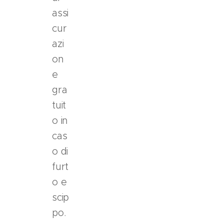
i
assi
o
n
cur
e
azi
"
on
P
e
a
g
gra
a
tuit
i
o in
n
cas
3
r
o di
a
furt
t
o e
e
scip
"
c
po.