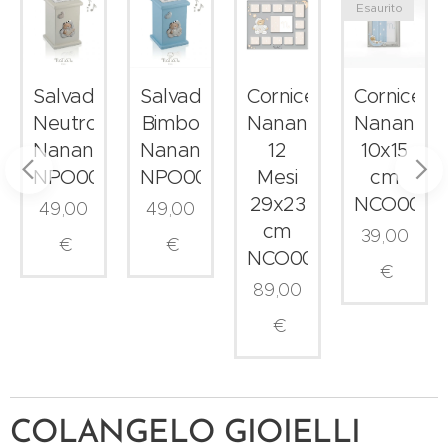
Esaurito
uccio
Salvadanaio
Salvadanaio
Cornice
Cornice
Neutro
Bimbo
Nanan
Nanan
9
Nanan
Nanan
12
10x15
NPO0016
NPO0015
Mesi
cm
29x23
NCO0041
49,00
49,00
cm
39,00
€
€
NCO0049
€
89,00
€
COLANGELO GIOIELLI