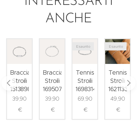
INTERESSARTI
ANCHE
Esaurito
Esaurito
le
Bracciale
Bracciale
Tennis
Tennis
Stroili
Stroili
Stroili
Stroili
1513898
1695075
1698314
1621133
39,90
39,90
69,90
49,90
€
€
€
€