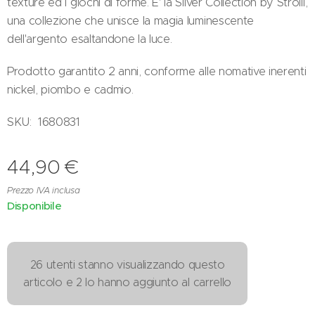
texture ed i giochi di forme. E' la Silver Collection by Stroili,
una collezione che unisce la magia luminescente
dell'argento esaltandone la luce.
Prodotto garantito 2 anni, conforme alle nomative inerenti
nickel, piombo e cadmio.
SKU: 1680831
44,90
€
Prezzo IVA inclusa
Disponibile
26 utenti stanno visualizzando questo
articolo e 2 lo hanno aggiunto al carrello