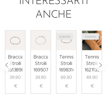
INTERESSARTI
ANCHE
Esaurito
Esaurito
le
Bracciale
Bracciale
Tennis
Tennis
Stroili
Stroili
Stroili
Stroili
1513898
1695075
1698314
1621133
39,90
39,90
69,90
49,90
€
€
€
€