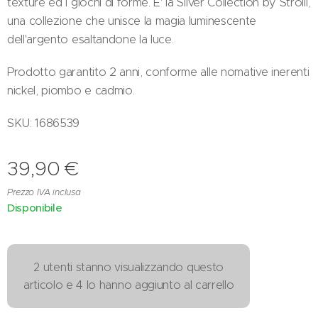
texture ed i giochi di forme. E' la Silver Collection by Stroili,
una collezione che unisce la magia luminescente
dell'argento esaltandone la luce.
Prodotto garantito 2 anni, conforme alle nomative inerenti
nickel, piombo e cadmio.
SKU: 1686539
39,90
€
Prezzo IVA inclusa
Disponibile
2 utenti stanno visualizzando questo
articolo e 4 lo hanno aggiunto al carrello