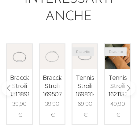
ANCHE
Esaurito
Esaurito
le
Bracciale
Bracciale
Tennis
Tennis
Stroili
Stroili
Stroili
Stroili
1513898
1695075
1698314
1621133
39,90
39,90
69,90
49,90
€
€
€
€