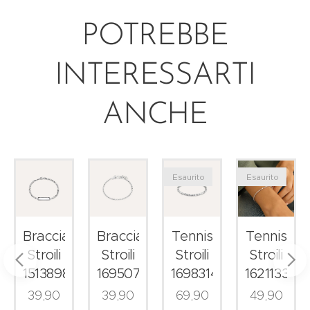
POTREBBE
INTERESSARTI
ANCHE
Esaurito
Esaurito
le
Bracciale
Bracciale
Tennis
Tennis
Stroili
Stroili
Stroili
Stroili
1513898
1695075
1698314
1621133
39,90
39,90
69,90
49,90