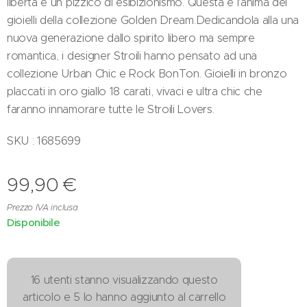
libertà e un pizzico di esibizionismo. Questa è l'anima dei
gioielli della collezione Golden Dream.Dedicandola alla una
nuova generazione dallo spirito libero ma sempre
romantica, i designer Stroili hanno pensato ad una
collezione Urban Chic e Rock BonTon. Gioielli in bronzo
placcati in oro giallo 18 carati, vivaci e ultra chic che
faranno innamorare tutte le Stroili Lovers.
SKU : 1685699
99,90
€
Prezzo IVA inclusa
Disponibile
16 utenti stanno visualizzando questo
articolo e 5 lo hanno aggiunto al carrello