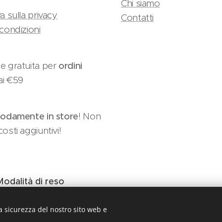
Chi siamo
a sulla privacy
Contatti
condizioni
e gratuita per
ordini
ai €59
damente in store
! Non
osti aggiuntivi!
Modalità di reso
a sicurezza del nostro sito web e