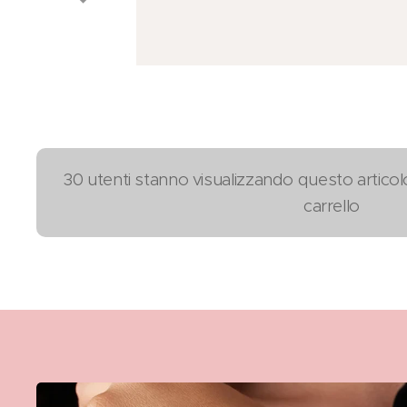
30 utenti stanno visualizzando questo articol
carrello