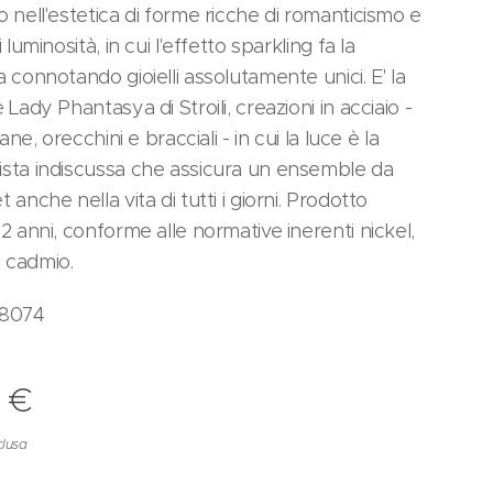
o nell'estetica di forme ricche di romanticismo e
i luminosità, in cui l'effetto sparkling fa la
a connotando gioielli assolutamente unici. E' la
 Lady Phantasya di Stroili, creazioni in acciaio -
lane, orecchini e bracciali - in cui la luce è la
sta indiscussa che assicura un ensemble da
 anche nella vita di tutti i giorni. Prodotto
 2 anni, conforme alle normative inerenti nickel,
 cadmio.
88074
0
€
clusa