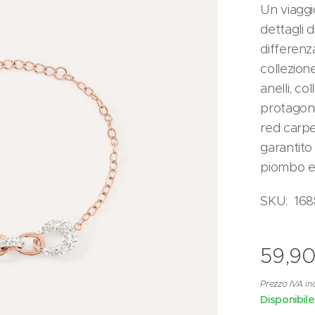
Un viaggi
dettagli d
differenz
collezione
anelli, col
protagoni
red carpet
garantito
piombo e
SKU: 16
59,9
Prezzo IVA in
Disponibile