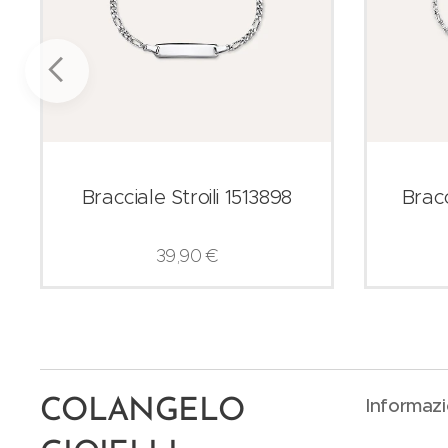
Bracciale Stroili 1513898
Bracc
39,90
€
Informazi
COLANGELO