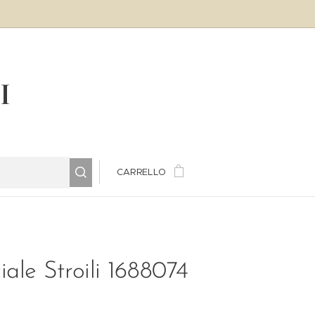
LI
CARRELLO
iale Stroili 1688074