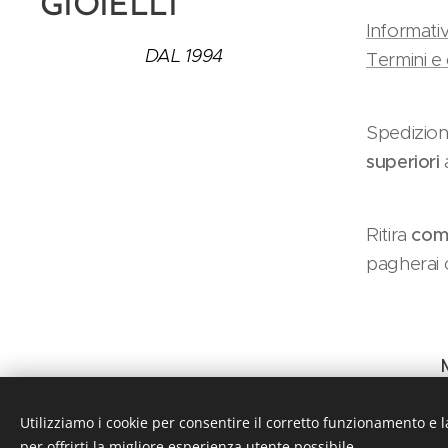
GIOIELLI
Informativ
DAL 1994
Termini e 
Spedizion
superiori
Ritira
como
pagherai c
Utilizziamo i cookie per consentire il corretto funzionamento e l
per offrirti la migliore esperienza utente possibile.