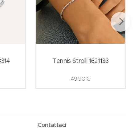
8314
Tennis Stroili 1621133
49,90
€
Contattaci