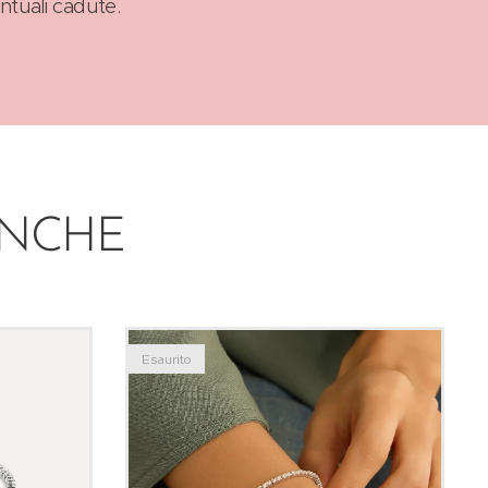
ntuali cadute.
ANCHE
Esaurito