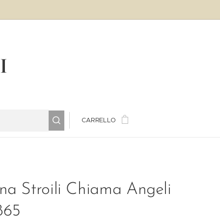
LI
CARRELLO
na Stroili Chiama Angeli
865