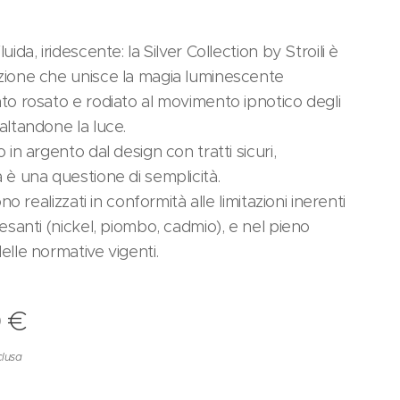
luida, iridescente: la Silver Collection by Stroili è
zione che unisce la magia luminescente
nto rosato e rodiato al movimento ipnotico degli
saltandone la luce.
o in argento dal design con tratti sicuri,
a è una questione di semplicità.
sono realizzati in conformità alle limitazioni inerenti
pesanti (nickel, piombo, cadmio), e nel pieno
delle normative vigenti.
0
€
clusa