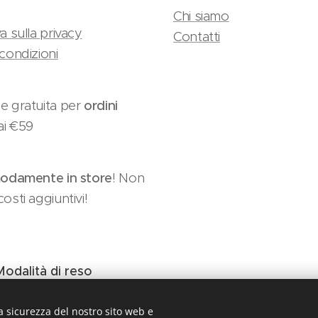
Chi siamo
a sulla privacy
Contatti
condizioni
e gratuita per
ordini
ai €59
damente in store
! Non
osti aggiuntivi!
Modalità di reso
a sicurezza del nostro sito web e