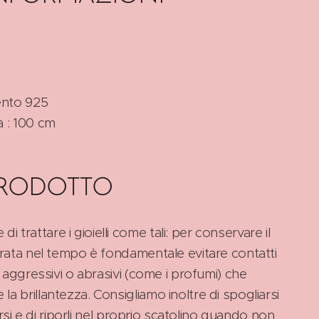
gento 925
a : 100 cm
PRODOTTO
rattare i gioielli come tali: per conservare il
urata nel tempo è fondamentale evitare contatti
i aggressivi o abrasivi (come i profumi) che
a brillantezza. Consigliamo inoltre di spogliarsi
carsi e di riporli nel proprio scatolino quando non