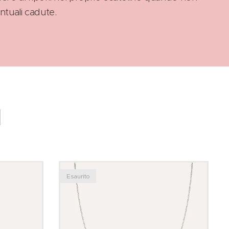
ntuali cadute.
I
Esaurito