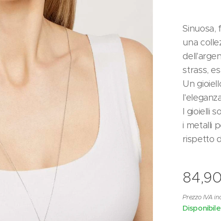
Sinuosa, f
una colle
dell'arge
strass, e
Un gioiell
l'eleganz
I gioielli 
i metalli 
rispetto 
84,9
Prezzo IVA in
Disponibile