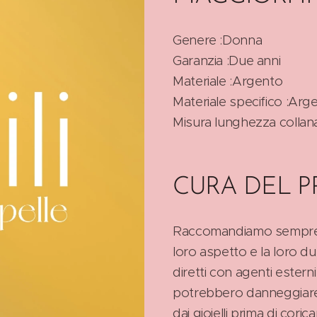
Genere :Donna
Garanzia :Due anni
Materiale :Argento
Materiale specifico :Ar
Misura lunghezza collan
CURA DEL 
Raccomandiamo sempre di t
loro aspetto e la loro d
diretti con agenti estern
potrebbero danneggiare l
dai gioielli prima di cori