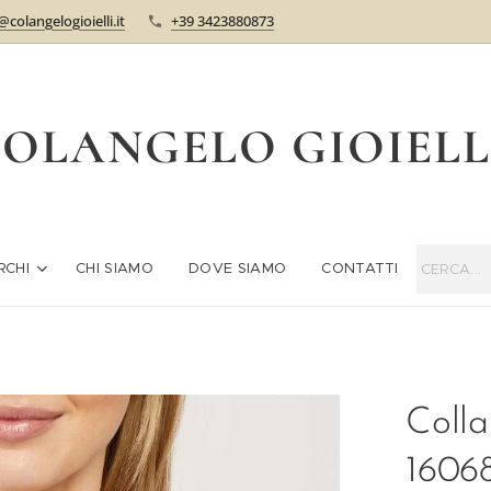
@colangelogioielli.it
+39 3423880873
OLANGELO GIOIEL
RCHI
CHI SIAMO
DOVE SIAMO
CONTATTI
Colla
1606