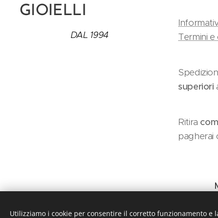
GIOIELLI
Informativ
DAL 1994
Termini e 
Spedizion
superiori
Ritira
como
pagherai c
Utilizziamo i cookie per consentire il corretto funzionamento e l