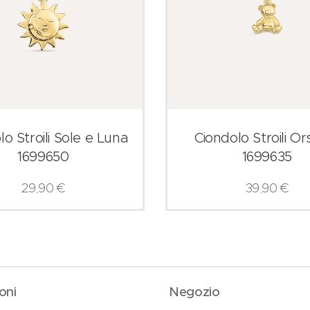
lo Stroili Sole e Luna
Ciondolo Stroili Or
1699650
1699635
29,90
€
39,90
€
oni
Negozio