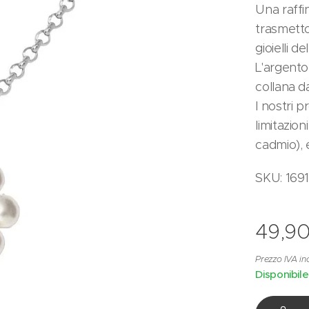
Una raffi
trasmetto
gioielli de
L'argento
collana da
I nostri p
limitazion
cadmio), 
SKU: 169
49,9
Prezzo IVA in
Disponibile