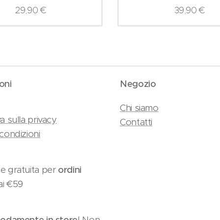
29,90
€
39,90
€
oni
Negozio
Chi siamo
a sulla privacy
Contatti
condizioni
e gratuita per
ordini
ai €59
damente in store
! Non