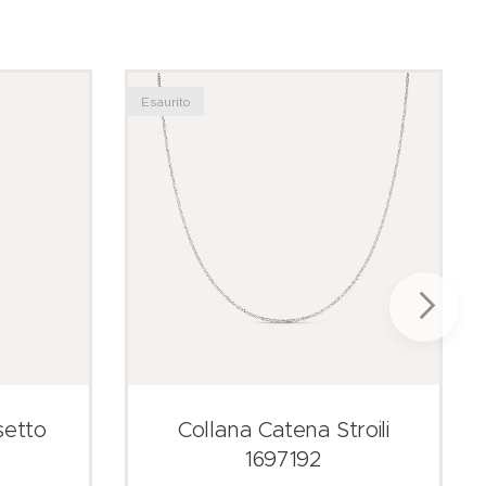
Esaurito
setto
Collana Catena Stroili
1697192