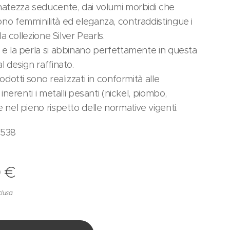
natezza seducente, dai volumi morbidi che
no femminilità ed eleganza, contraddistingue i
lla collezione Silver Pearls.
 e la perla si abbinano perfettamente in questa
l design raffinato.
rodotti sono realizzati in conformità alle
i inerenti i metalli pesanti (nickel, piombo,
e nel pieno rispetto delle normative vigenti.
1538
0
€
clusa