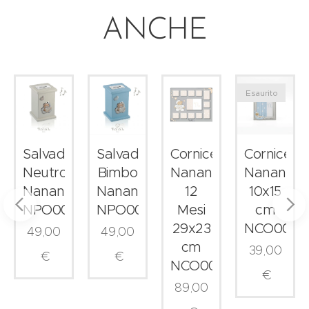
ANCHE
Esaurito
uccio
Salvadanaio
Salvadanaio
Cornice
Cornice
Neutro
Bimbo
Nanan
Nanan
9
Nanan
Nanan
12
10x15
NPO0016
NPO0015
Mesi
cm
29x23
NCO0041
49,00
49,00
cm
39,00
€
€
NCO0049
€
89,00