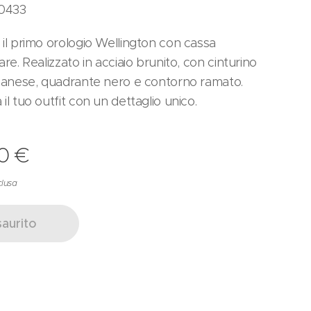
0433
il primo orologio Wellington con cassa
re. Realizzato in acciaio brunito, con cinturino
lanese, quadrante nero e contorno ramato.
il tuo outfit con un dettaglio unico.
0
€
clusa
saurito