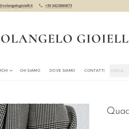
@colangelogioielli.it
+39 3423880873
OLANGELO GIOIEL
RCHI
CHI SIAMO
DOVE SIAMO
CONTATTI
Quad