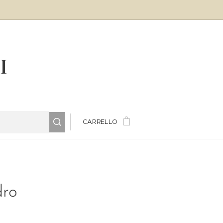
LI
CARRELLO
ro