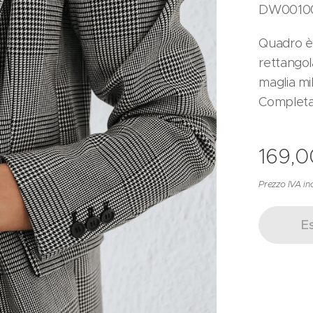
DW0010
Quadro è 
rettangola
maglia mi
Completa 
169,0
Prezzo IVA in
E