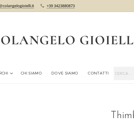
@colangelogioielli.it
+39 3423880873
OLANGELO GIOIEL
RCHI
CHI SIAMO
DOVE SIAMO
CONTATTI
Thimb