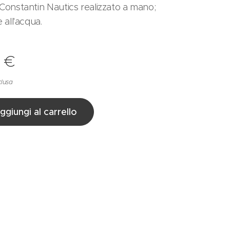
Constantin Nautics realizzato a mano;
e all'acqua.
0
€
clusa
ggiungi al carrello