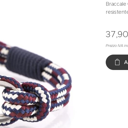
Braccale 
resistent
37,9
Prezzo IVA in
A