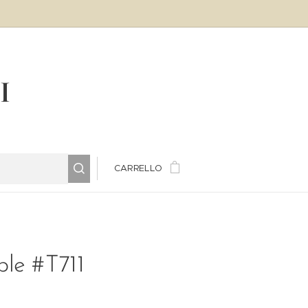
LI
CARRELLO
le #T711