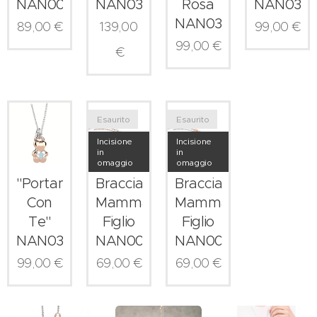
NAN0090
NAN0396
Rosa
NAN0391
NAN0389
89,00
€
139,00
99,00
€
99,00
€
€
Esaurito
Esaurito
Incisione
Incisione
in
in
omaggio
omaggio
"Portami
Bracciale
Bracciale
Con
Mamma-
Mamma-
Te"
Figlio
Figlio
NAN0392
NAN0053
NAN0052
99,00
€
69,00
€
69,00
€