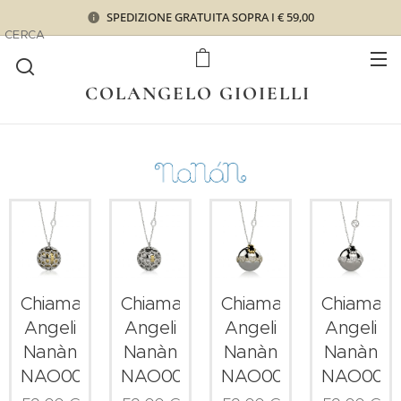
SPEDIZIONE GRATUITA SOPRA I € 59,00
CERCA
COLANGELO GIOIELLI
Chiama
Chiama
Chiama
Chiama
Angeli
Angeli
Angeli
Angeli
Nanàn
Nanàn
Nanàn
Nanàn
NAO0010
NAO0009
NAO0008
NAO000