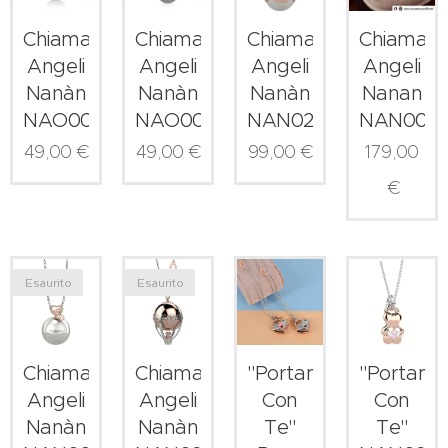
Chiama
Chiama
Chiama
Chiama
Angeli
Angeli
Angeli
Angeli
Nanan
Nanàn
Nanàn
Nanàn
NAN0041
NAO0002
NAO0001
NAN0257
179,00
49,00
€
49,00
€
99,00
€
€
Esaurito
Esaurito
Chiama
Chiama
"Portami
"Portami
Angeli
Angeli
Con
Con
Nanàn
Nanàn
Te"
Te"