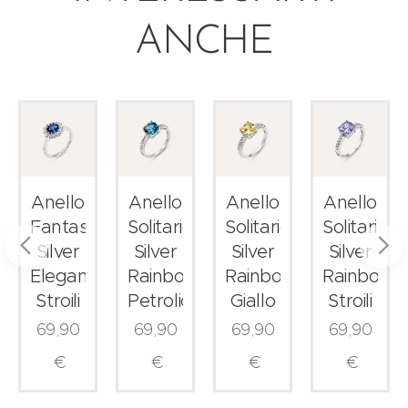
ANCHE
Anello
Anello
Anello
Anello
Fantasia
Solitario
Solitario
Solitario
Silver
Silver
Silver
Silver
Elegance
Rainbow
Rainbow
Rainbow
Stroili
Petrolio
Giallo
Stroili
69,90
69,90
69,90
69,90
€
€
€
€