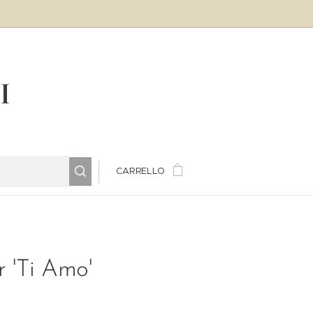
LI
CARRELLO
er 'Ti Amo'