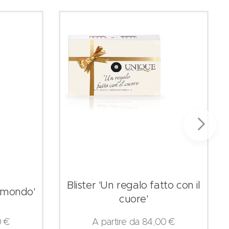
Blister 'Un regalo fatto con il
l mondo'
cuore'
0
€
A partire da
84,00
€