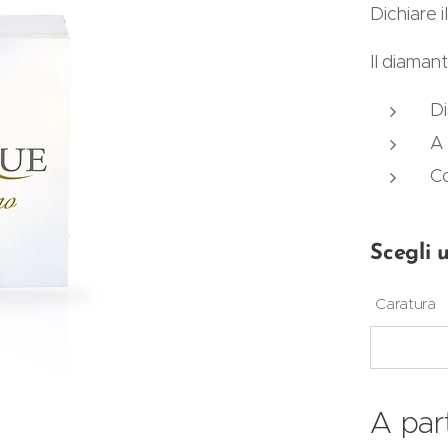
Dichiare 
Il diamant
D
A 
Co
Scegli 
Caratura
A par