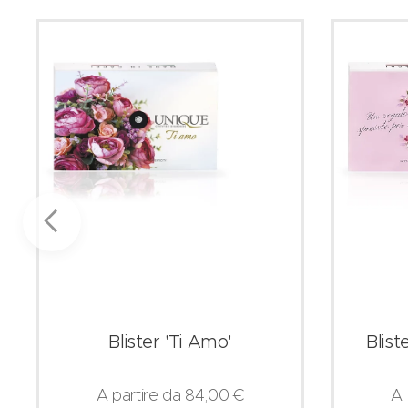
Blist
Blister 'Ti Amo'
A 
A partire da
84,00
€