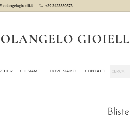
@colangelogioielli.it
+39 3423880873
OLANGELO GIOIEL
RCHI
CHI SIAMO
DOVE SIAMO
CONTATTI
Blist