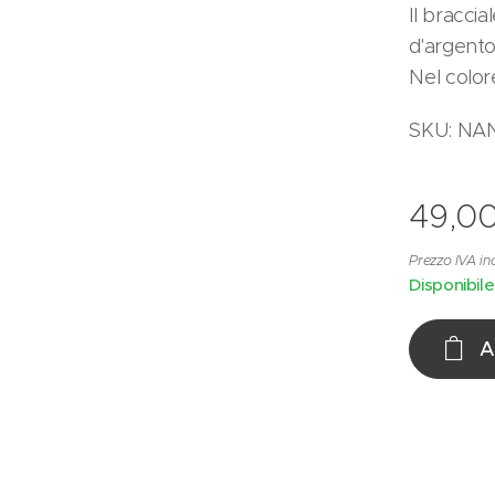
Il braccia
d'argento
Nel colo
SKU: NA
49,0
Prezzo IVA in
Disponibile
A