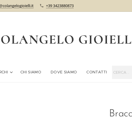
@colangelogioielli.it
+39 3423880873
OLANGELO GIOIEL
RCHI
CHI SIAMO
DOVE SIAMO
CONTATTI
Brac