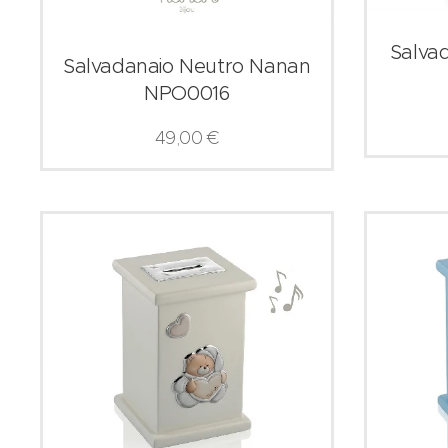
Salva
Salvadanaio Neutro Nanan
NPO0016
49,00
€