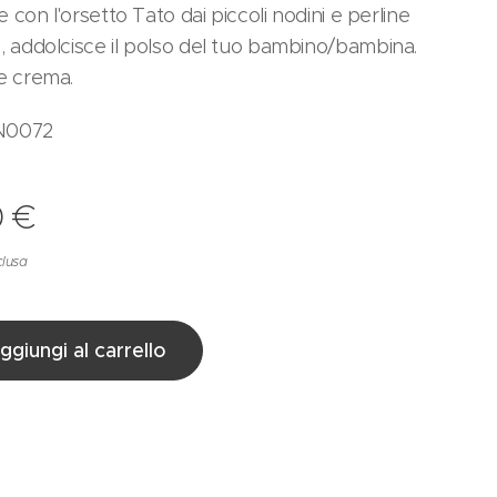
le con l'orsetto Tato dai piccoli nodini e perline
, addolcisce il polso del tuo bambino/bambina.
re crema.
N0072
0
€
clusa
ggiungi al carrello