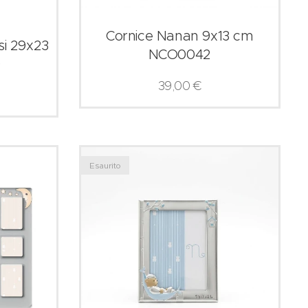
Cornice Nanan 9x13 cm
si 29x23
NCO0042
9
39,00
€
Esaurito