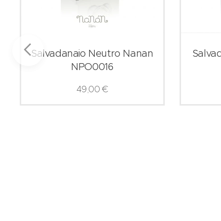
Salvadanaio Neutro Nanan
Salva
NPO0016
49,00
€