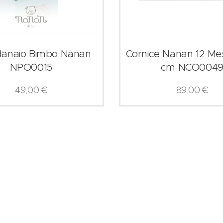
danaio Bimbo Nanan
Cornice Nanan 12 Me
NPO0015
cm NCO004
49,00
€
89,00
€