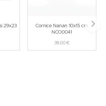
si 29x23
Cornice Nanan 10x15 cm
9
NCO0041
39,00
€