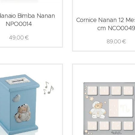
danaio Bimba Nanan
Cornice Nanan 12 Me
NPO0014
cm NCO004
49,00
€
89,00
€