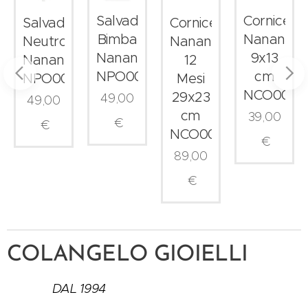
Salvadanaio
Cornice
Salvadanaio
Cornice
Bimba
Nanan
Neutro
Nanan
05
Nanan
9x13
Nanan
12
NPO0014
cm
NPO0016
Mesi
NCO0042
29x23
49,00
49,00
cm
39,00
€
€
NCO0049
€
89,00
€
COLANGELO GIOIELLI
DAL 1994