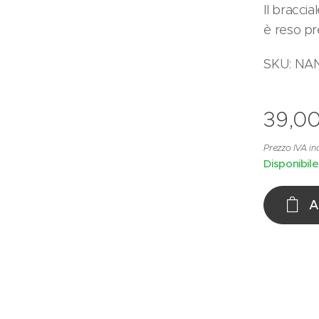
Il bracci
è reso pr
SKU: NA
39,0
Prezzo IVA in
Disponibile
A