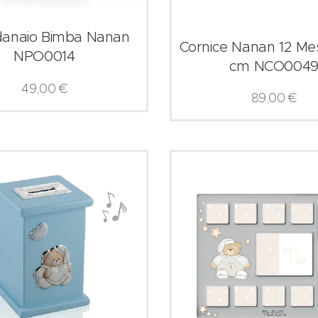
danaio Bimba Nanan
Cornice Nanan 12 Me
NPO0014
cm NCO004
49,00
€
89,00
€