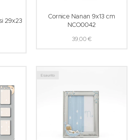
Cornice Nanan 9x13 cm
si 29x23
NCO0042
9
39,00
€
Esaurito