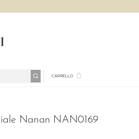
LI
CARRELLO
ciale Nanan NAN0169