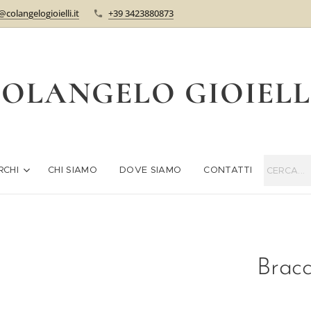
@colangelogioielli.it
+39 3423880873
OLANGELO GIOIEL
RCHI
CHI SIAMO
DOVE SIAMO
CONTATTI
Brac