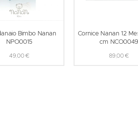
danaio Bimbo Nanan
Cornice Nanan 12 Me
NPO0015
cm NCO004
49,00
€
89,00
€