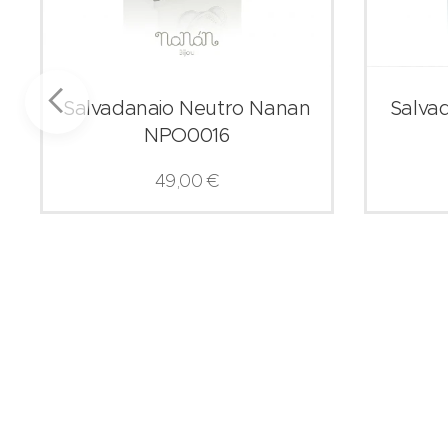
Salvadanaio Neutro Nanan
Salva
NPO0016
49,00
€