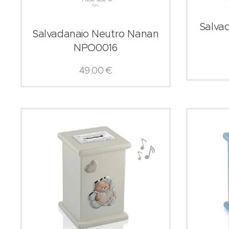
Salva
Salvadanaio Neutro Nanan
NPO0016
49,00
€