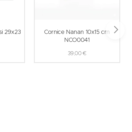
si 29x23
Cornice Nanan 10x15 cm
9
NCO0041
39,00
€