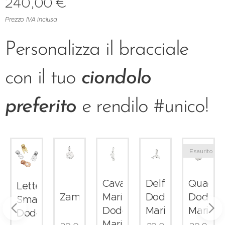
240,00
€
Prezzo IVA inclusa
Personalizza il bracciale
con il tuo
ciondolo
preferito
e rendilo #unico!
Esaurito
per
Cavalluccio
Delfino
Quadrif
Lettera
ada
Zampa
Marino
Dodo
Dodo
Small
rata
Dodo
Mariani
Mariani
Dodo
Mariani