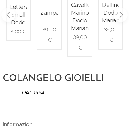
r
Cavalluccio
Delfino
Lettera
a
Zampa
Marino
Dodo
Small
ta
Dodo
Mariani
Dodo
Mariani
39,00
39,00
8,00
€
39,00
€
€
€
COLANGELO GIOIELLI
DAL 1994
Informazioni