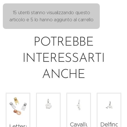
15 utenti stanno visualizzando questo
articolo e 5 lo hanno aggiunto al carrello
POTREBBE
INTERESSARTI
ANCHE
r
Cavalluccio
Delfino
Lettera