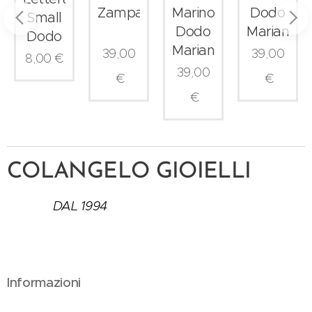
a
Zampa
Marino
Dodo
Small
ta
Dodo
Mariani
Dodo
Mariani
39,00
39,00
8,00
€
39,00
€
€
€
COLANGELO GIOIELLI
DAL 1994
Informazioni