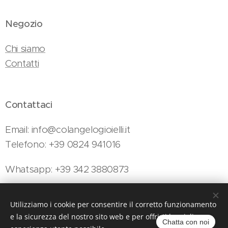
Negozio
Chi siamo
Contatti
Contattaci
Email: info@colangelogioielli.it
Telefono: +39 0824 941016
Whatsapp: +39 342 3880873
Utilizziamo i cookie per consentire il corretto funzionamento
Colangelo Gioielli - Viale Minieri, 154, Telese Terme, 82037 (BN)
e la sicurezza del nostro sito web e per offrirti la migliore
Cookies
Chatta con noi