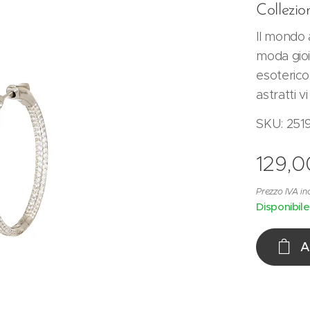
Collezio
Il mondo 
moda gioi
esoterico.
astratti 
SKU: 251
129,0
Prezzo IVA in
Disponibile
A