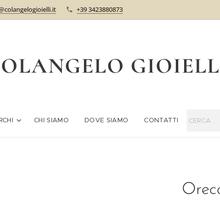
@colangelogioielli.it
+39 3423880873
OLANGELO GIOIEL
RCHI
CHI SIAMO
DOVE SIAMO
CONTATTI
Orecc