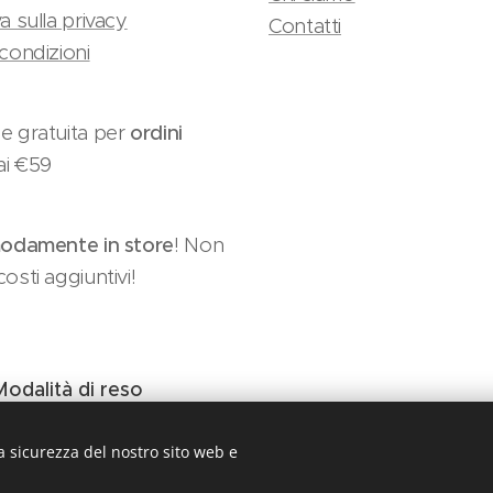
a sulla privacy
Contatti
condizioni
e gratuita per
ordini
ai €59
damente in store
! Non
osti aggiuntivi!
Modalità di reso
a sicurezza del nostro sito web e