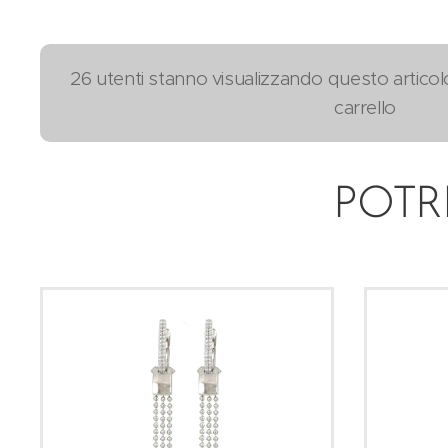
26 utenti stanno visualizzando questo articol
carrello
POTR