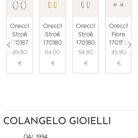
ni
Orecchini
Orecchini
Orecchini
Orecchini
Stroili
Stroili
Stroili
Fiore
1701875
1701807
1701804
1701553
89,90
64,00
54,90
49,90
€
€
€
€
COLANGELO GIOIELLI
DAL 1994