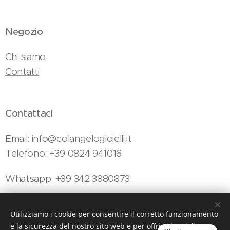
Negozio
Chi siamo
Contatti
Contattaci
Email: info@colangelogioielli.it
Telefono: +39 0824 941016
Whatsapp: +39 342 3880873
Utilizziamo i cookie per consentire il corretto funzionamento
Colangelo Gioielli - Viale Minieri, 154, Telese Terme, 82037 (BN)
e la sicurezza del nostro sito web e per offrirti la migliore