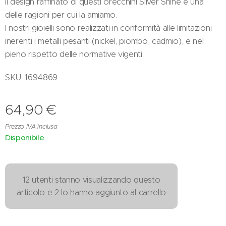
Il design raffinato di questi orecchini Silver Shine è una
delle ragioni per cui la amiamo.
I nostri gioielli sono realizzati in conformità alle limitazioni
inerenti i metalli pesanti (nickel, piombo, cadmio), e nel
pieno rispetto delle normative vigenti.
SKU: 1694869
64,90
€
Prezzo IVA inclusa
Disponibile
12 utenti stanno visualizzando questo
articolo e 2 lo hanno aggiunto al carrello