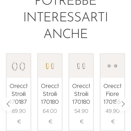
POTREBBE
INTERESSARTI
ANCHE
ni
Orecchini
Orecchini
Orecchini
Orecchini
Stroili
Stroili
Stroili
Fiore
1701875
1701807
1701804
1701553
89,90
64,00
54,90
49,90
€
€
€
€