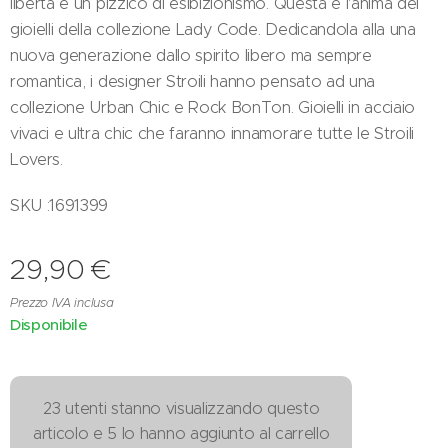
libertà e un pizzico di esibizionismo. Questa è l'anima dei
gioielli della collezione Lady Code. Dedicandola alla una
nuova generazione dallo spirito libero ma sempre
romantica, i designer Stroili hanno pensato ad una
collezione Urban Chic e Rock BonTon. Gioielli in acciaio
vivaci e ultra chic che faranno innamorare tutte le Stroili
Lovers.
SKU :1691399
29,90
€
Prezzo IVA inclusa
Disponibile
23 utenti stanno visualizzando questo
articolo e 5 lo hanno aggiunto al carrello