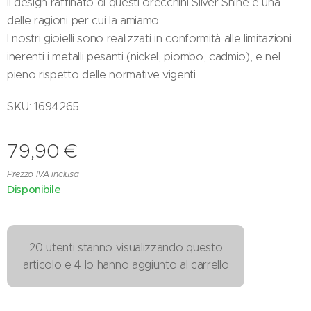
Il design raffinato di questi orecchini Silver Shine è una
delle ragioni per cui la amiamo.
I nostri gioielli sono realizzati in conformità alle limitazioni
inerenti i metalli pesanti (nickel, piombo, cadmio), e nel
pieno rispetto delle normative vigenti.
SKU: 1694265
79,90
€
Prezzo IVA inclusa
Disponibile
20 utenti stanno visualizzando questo
articolo e 4 lo hanno aggiunto al carrello