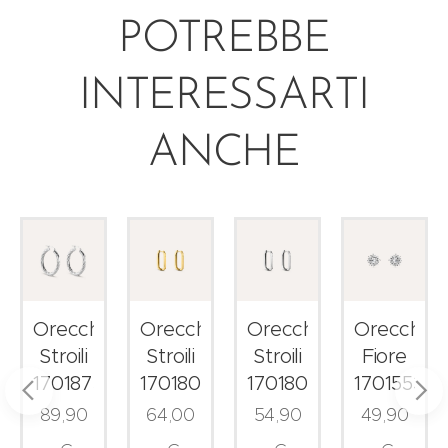
POTREBBE
INTERESSARTI
ANCHE
ni
Orecchini
Orecchini
Orecchini
Orecchini
Stroili
Stroili
Stroili
Fiore
1701875
1701807
1701804
1701553
89,90
64,00
54,90
49,90