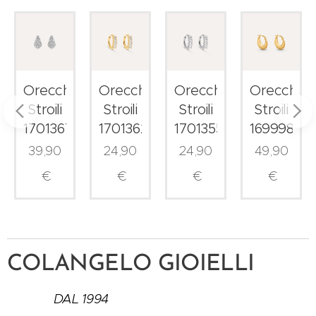
ni
Orecchini
Orecchini
Orecchini
Orecchini
Stroili
Stroili
Stroili
Stroili
1701367
1701362
1701355
1699982
39,90
24,90
24,90
49,90
€
€
€
€
COLANGELO GIOIELLI
DAL 1994