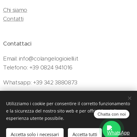
Chi siamo
Contatti
Contattaci
Email: info@colangelogioielli.it
Telefono: +39 0824 941016
Whatsapp: +39 342 3880873
Utilizziamo i cookie per consentire il corretto funzionamento
Colangelo Gioielli - Viale Minieri, 154, Telese Terme, 82037 (BN)
e la sicurezza del nostro sito web e per offrirti la migliore
Cookies
Chatta con noi
esperienza utente possibile.
Aggiungi al carrello
Accetta solo i necessari
Accetta tutti