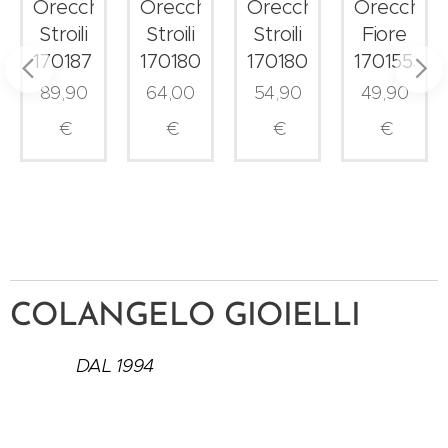
ni
Orecchini
Orecchini
Orecchini
Orecchini
Stroili
Stroili
Stroili
Fiore
1701875
1701807
1701804
1701553
89,90
64,00
54,90
49,90
€
€
€
€
COLANGELO GIOIELLI
DAL 1994