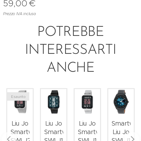
59,00
€
Prezzo IVA inclusa
POTREBBE
INTERESSARTI
ANCHE
Esaurito
Liu Jo
Liu Jo
Liu Jo
Smartwat
atch
Smartwatch
Smartwatch
Smartwatch
Liu Jo
05
SWLJ202
SWLJ194
SWLJ191
SWLJ188