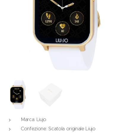
Marca: Liujo
Confezione: Scatola originale Liujo