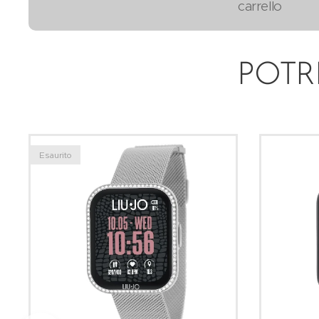
carrello
POTR
Esaurito