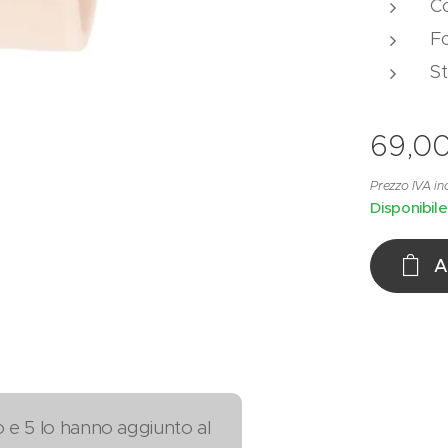
Co
F
St
69,0
Prezzo IVA in
Disponibile
A
o e 5 lo hanno aggiunto al