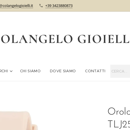
@colangelogioielli.it
+39 3423880873
OLANGELO GIOIEL
RCHI
CHI SIAMO
DOVE SIAMO
CONTATTI
Orolo
TLJ2