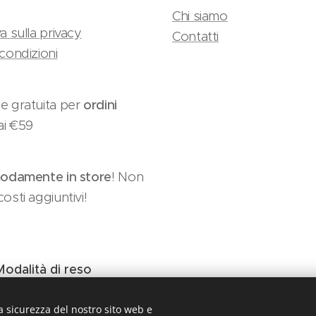
Chi siamo
a sulla privacy
Contatti
condizioni
e gratuita per
ordini
ai €59
damente in store
! Non
osti aggiuntivi!
Modalità di reso
a sicurezza del nostro sito web e