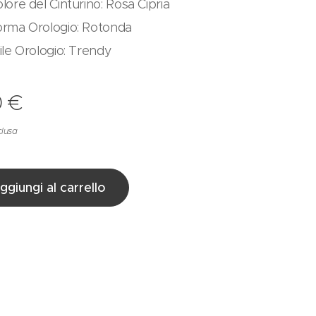
lore del Cinturino: Rosa Cipria
orma Orologio: Rotonda
ile Orologio: Trendy
0
€
clusa
ggiungi al carrello