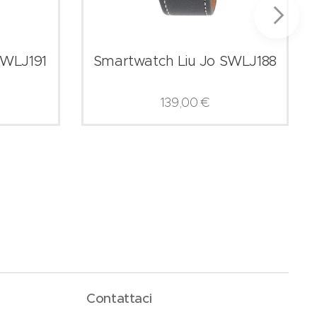
SWLJ191
Smartwatch Liu Jo SWLJ188
139,00
€
Contattaci