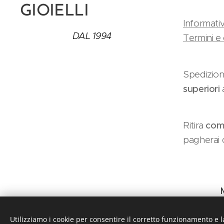
GIOIELLI
Informativ
DAL 1994
Termini e 
Spedizion
superiori
Ritira
como
pagherai c
Utilizziamo i cookie per consentire il corretto funzionamento e l