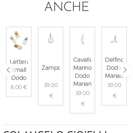
ANCHE
r
Cavalluccio
Delfino
Lettera
a
Zampa
Marino
Dodo
Small
ta
Dodo
Mariani
Dodo
Mariani
39,00
39,00
8,00
€
39,00
€
€
€