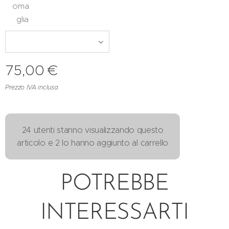
oma
glia
75,00
€
Prezzo IVA inclusa
24 utenti stanno visualizzando questo
articolo e 2 lo hanno aggiunto al carrello
POTREBBE
INTERESSARTI