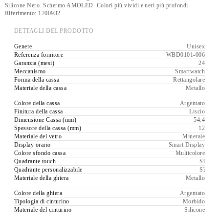
Silicone Nero. Schermo AMOLED. Colori più vividi e neri più profondi
Riferimento:
1700932
DETTAGLI DEL PRODOTTO
Genere
Unisex
Referenza fornitore
WBD0101-006
Garanzia (mesi)
24
Meccanismo
Smartwatch
Forma della cassa
Rettangolare
Materiale della cassa
Metallo
Colore della cassa
Argentato
Finitura della cassa
Liscio
Dimensione Cassa (mm)
54.4
Spessore della cassa (mm)
12
Materiale del vetro
Minerale
Display orario
Smart Display
Colore sfondo cassa
Multicolore
Quadrante touch
Sì
Quadrante personalizzabile
Sì
Materiale della ghiera
Metallo
Colore della ghiera
Argentato
Tipologia di cinturino
Morbido
Materiale del cinturino
Silicone