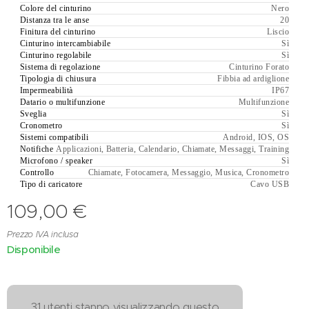
Colore del cinturino
Nero
Distanza tra le anse
20
Finitura del cinturino
Liscio
Cinturino intercambiabile
Sì
Cinturino regolabile
Sì
Sistema di regolazione
Cinturino Forato
Tipologia di chiusura
Fibbia ad ardiglione
Impermeabilità
IP67
Datario o multifunzione
Multifunzione
Sveglia
Sì
Cronometro
Sì
Sistemi compatibili
Android, IOS, OS
Notifiche
Applicazioni, Batteria, Calendario, Chiamate, Messaggi, Training
Microfono / speaker
Sì
Controllo
Chiamate, Fotocamera, Messaggio, Musica, Cronometro
Tipo di caricatore
Cavo USB
109,00
€
Prezzo IVA inclusa
Disponibile
31 utenti stanno visualizzando questo