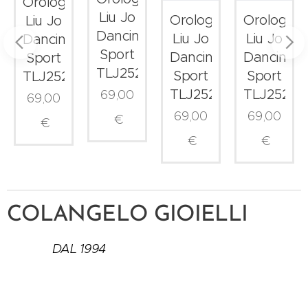
Orologio
Liu Jo
Orologio
Orologio
Liu Jo
g
Dancing
Liu Jo
Liu Jo
Dancing
Sport
Dancing
Dancing
Sport
9
TLJ2527
Sport
Sport
TLJ2528
TLJ2526
TLJ2525
69,00
69,00
69,00
69,00
€
€
€
€
COLANGELO GIOIELLI
DAL 1994