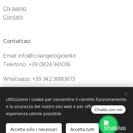
Chi siamo
Contatti
Contattaci
Email: info@colangelogioielli.it
Telefono: +39 0824 941016
Whatsapp: +39 342 3880873
Utilizziamo i cookie per consentire il corretto funzionamento
Colangelo Gioielli - Viale Minieri, 154, Telese Terme, 82037 (BN)
e la sicurezza del nostro sito web e per offrirti la migliore
Cookies
Chatta con noi
esperienza utente possibile.
Aggiungi al carrello
Accetta solo i necessari
Accetta tutti