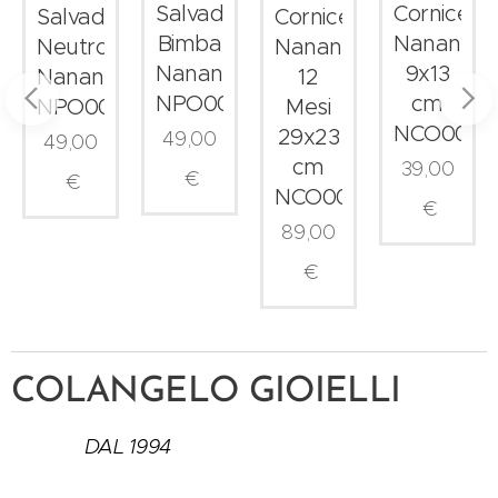
Salvadanaio
Cornice
Salvadanaio
Cornice
Bimba
Nanan
Neutro
Nanan
05
Nanan
9x13
Nanan
12
NPO0014
cm
NPO0016
Mesi
NCO0042
29x23
49,00
49,00
cm
39,00
€
€
NCO0049
€
89,00
€
COLANGELO GIOIELLI
DAL 1994