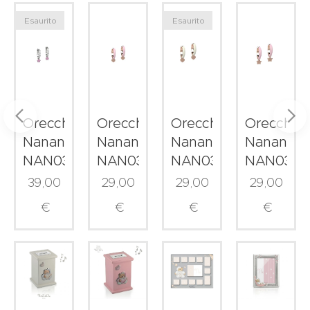
Esaurito
Esaurito
ni
Orecchini
Orecchini
Orecchini
Orecchini
Nanan
Nanan
Nanan
Nanan
68
NAN0363
NAN0329
NAN0328
NAN0325
39,00
29,00
29,00
29,00
€
€
€
€