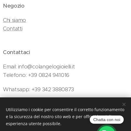
Negozio
Chi siamo
Contatti
Contattaci
Email: info@colangelogioielli.it
Telefono: +39 0824 941016
Whatsapp: +39 342 3880873
Utilizziamo i cookie per consentire il corretto funzionamento
Colangelo Gioielli - Viale Minieri, 154, Telese Terme, 82037 (BN)
e la sicurezza del nostro sito web e per offrirti la migliore
Cookies
Chatta con noi
esperienza utente possibile.