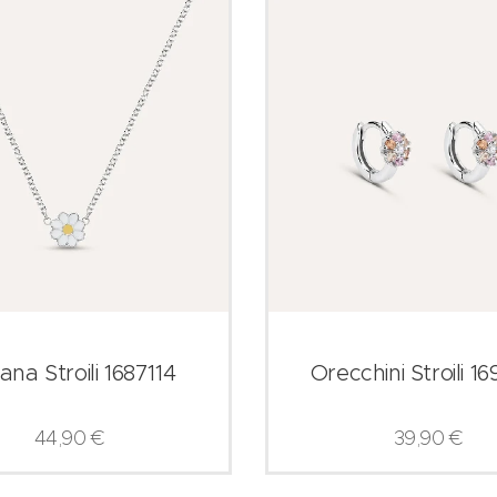
ana Stroili 1687114
Orecchini Stroili 1
44,90
€
39,90
€