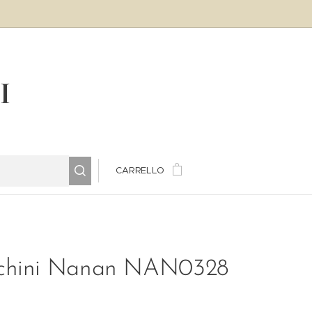
LI
CARRELLO
chini Nanan NAN0328