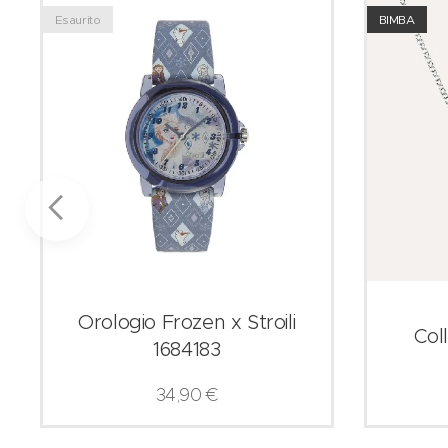
Esaurito
BIMBA
Orologio Frozen x Stroili
Coll
1684183
34,90
€