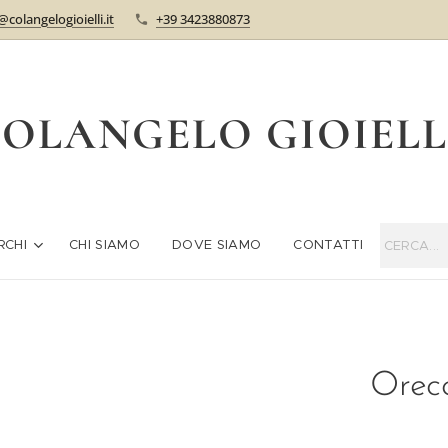
@colangelogioielli.it
+39 3423880873
OLANGELO GIOIEL
RCHI
CHI SIAMO
DOVE SIAMO
CONTATTI
Orec