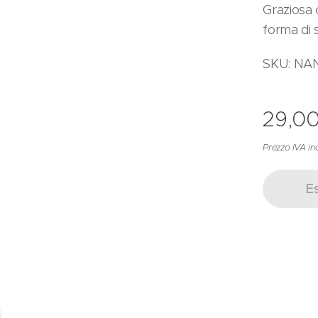
Graziosa 
forma di s
SKU: NA
29,0
Prezzo IVA in
E