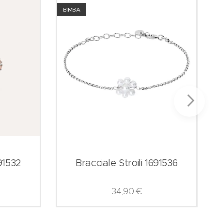
BIMBA
691532
Bracciale Stroili 1691536
34,90
€