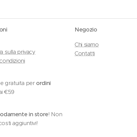
oni
Negozio
Chi siamo
a sulla privacy
Contatti
condizioni
e gratuita per
ordini
ai €59
damente in store
! Non
osti aggiuntivi!