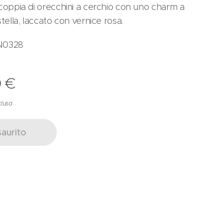
coppia di orecchini a cerchio con uno charm a
tella, laccato con vernice rosa.
N0328
0
€
clusa
saurito