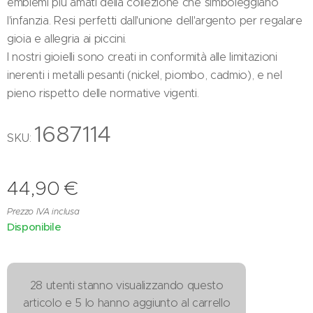
emblemi più amati della collezione che simboleggiano
l'infanzia. Resi perfetti dall'unione dell'argento per regalare
gioia e allegria ai piccini.
I nostri gioielli sono creati in conformità alle limitazioni
inerenti i metalli pesanti (nickel, piombo, cadmio), e nel
pieno rispetto delle normative vigenti.
1687114
SKU:
44,90
€
Prezzo IVA inclusa
Disponibile
28 utenti stanno visualizzando questo
articolo e 5 lo hanno aggiunto al carrello