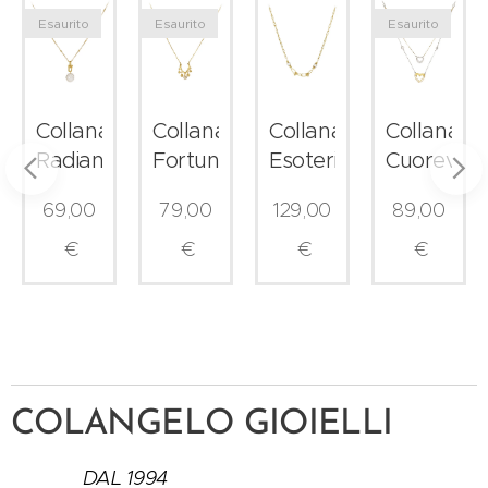
Esaurito
Esaurito
Esaurito
Collana
Collana
Collana
Collana
Radiance
Fortuna
Esoterika
Cuorever
69,00
79,00
129,00
89,00
€
€
€
€
COLANGELO GIOIELLI
DAL 1994