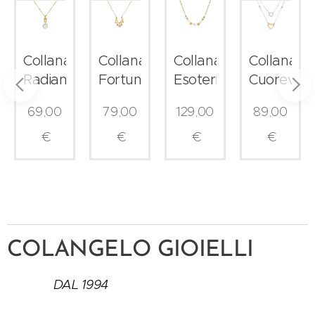
Collana
Collana
Collana
Collana
Radiance
Fortuna
Esoterika
Cuorever
69,00
79,00
129,00
89,00
€
€
€
€
COLANGELO GIOIELLI
DAL 1994