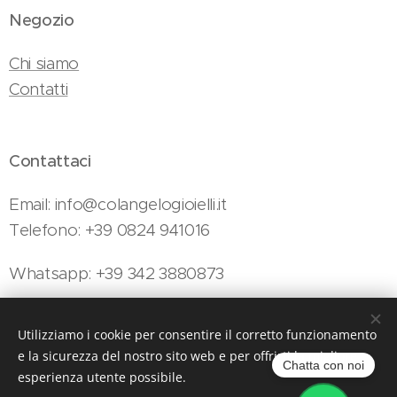
Negozio
Chi siamo
Contatti
Contattaci
Email: info@colangelogioielli.it
Telefono: +39 0824 941016
Whatsapp: +39 342 3880873
Utilizziamo i cookie per consentire il corretto funzionamento
Colangelo Gioielli - Viale Minieri, 154, Telese Terme, 82037 (BN)
e la sicurezza del nostro sito web e per offrirti la migliore
Cookies
Chatta con noi
esperienza utente possibile.