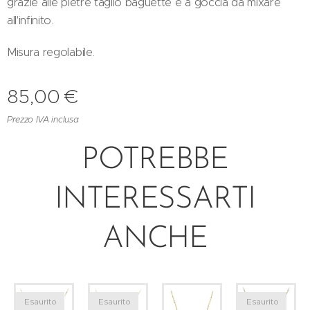
grazie alle pietre taglio baguette e a goccia da mixare
all'infinito.
Misura regolabile.
85,00
€
Prezzo IVA inclusa
POTREBBE
INTERESSARTI
ANCHE
Esaurito
Esaurito
Esaurito