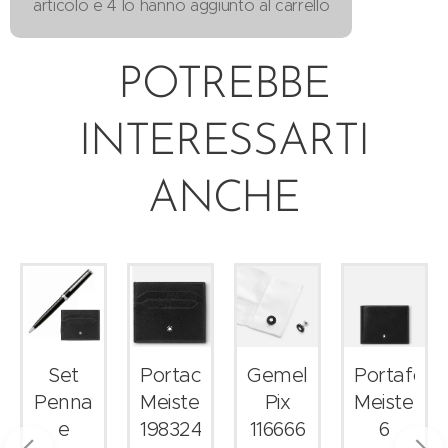
articolo e 4 lo hanno aggiunto al carrello
POTREBBE
INTERESSARTI
ANCHE
lio
Set
Portacarte
Gemelli
Portafogli
stuck
Penna
Meisterstück
Pix
Meisterst
e
198324
116666
6