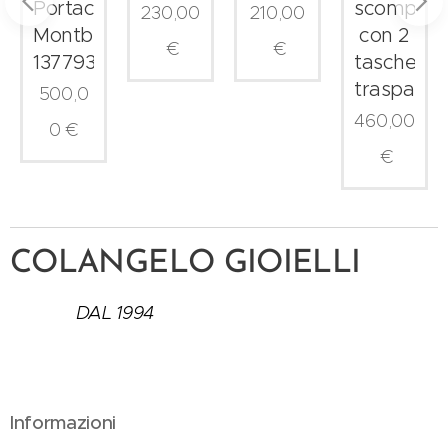
ti
Portacrate
scomparti
230,00
210,00
Montblanc
con 2
€
€
137793
tasche
trasparent
500,0
460,00
0
€
€
COLANGELO GIOIELLI
DAL 1994
Informazioni