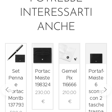
INTERESSARTI
ANCHE
lio
Set
Portacarte
Gemelli
Portafogli
stuck
Penna
Meisterstück
Pix
Meisterst
e
198324
116666
6
ti
Portacrate
scomparti
230,00
210,00
Montblanc
con 2
€
€
137793
tasche
trasparent