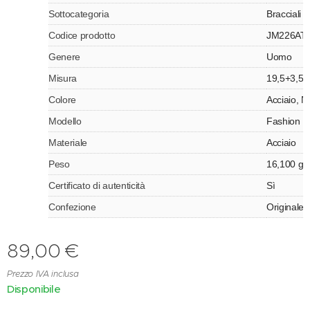
Sottocategoria
Bracciali
Codice prodotto
JM226AT
Genere
Uomo
Misura
19,5+3,5
Colore
Acciaio, N
Modello
Fashion
Materiale
Acciaio
Peso
16,100 gr
Certificato di autenticità
Sì
Confezione
Originale 
89,00
€
Prezzo IVA inclusa
Disponibile