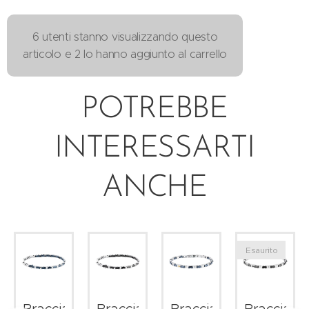
6 utenti stanno visualizzando questo
articolo e 2 lo hanno aggiunto al carrello
POTREBBE
INTERESSARTI
ANCHE
Esaurito
le
Bracciale
Bracciale
Bracciale
Bracciale