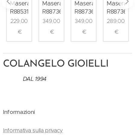
i
Maserati
Maserati
Maserati
Maserati
53006
R8853151023
R8873653006
R8873652015
R8873652
229,00
349,00
349,00
289,00
€
€
€
€
COLANGELO GIOIELLI
DAL 1994
Informazioni
Informativa sulla privacy