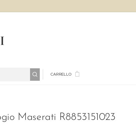
LI
CARRELLO
ogio Maserati R8853151023