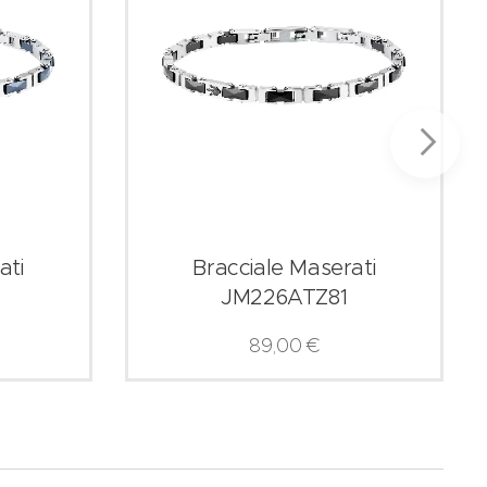
ati
Bracciale Maserati
JM226ATZ81
89,00
€