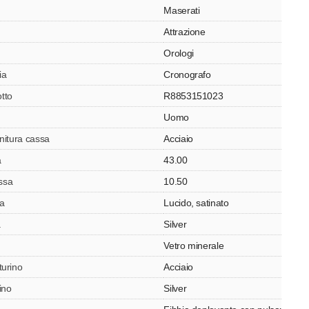
Maserati
Attrazione
Orologi
ia
Cronografo
tto
R8853151023
Uomo
initura cassa
Acciaio
a
43.00
ssa
10.50
sa
Lucido, satinato
a
Silver
Vetro minerale
turino
Acciaio
ino
Silver