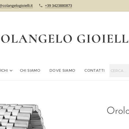
@colangelogioielli.it
+39 3423880873
OLANGELO GIOIEL
RCHI
CHI SIAMO
DOVE SIAMO
CONTATTI
Orol