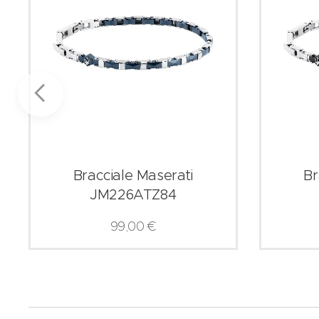
Bracciale Maserati
Br
JM226ATZ84
99,00
€