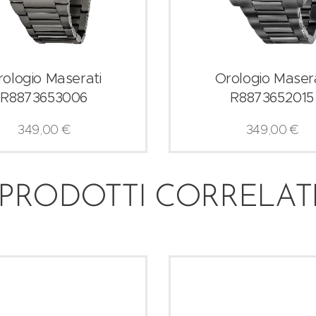
rologio Maserati
Orologio Masera
R8873653006
R8873652015
349,00
€
349,00
€
PRODOTTI CORRELAT