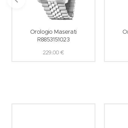
Orologio Maserati
O
R8853151023
229,00
€