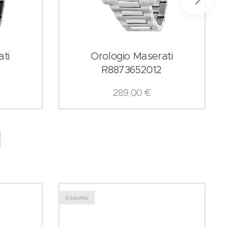
ti
Orologio Maserati
R8873652012
289,00
€
I
Esaurito