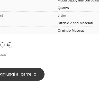
Fibbia deployante con pulsanti
Quarzo
nt
5 atm
Ufficiale 2 anni Maserati
Originale Maserati
00
€
clusa
ggiungi al carrello