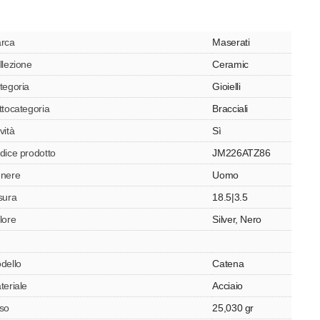
rca
Maserati
llezione
Ceramic
tegoria
Gioielli
ttocategoria
Bracciali
vità
Sì
dice prodotto
JM226ATZ86
nere
Uomo
sura
18.5|3.5
lore
Silver, Nero
dello
Catena
teriale
Acciaio
so
25,030 gr