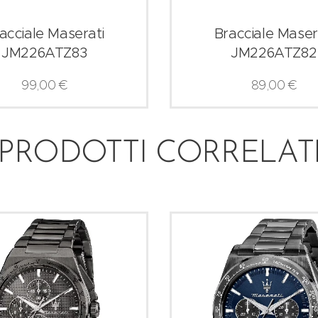
acciale Maserati
Bracciale Maser
JM226ATZ83
JM226ATZ82
99,00
€
89,00
€
PRODOTTI CORRELAT