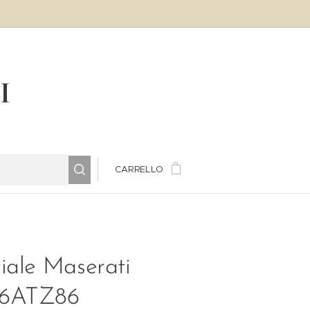
LI
CARRELLO
iale Maserati
6ATZ86