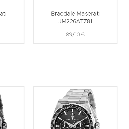
ati
Bracciale Maserati
JM226ATZ81
89,00
€
I