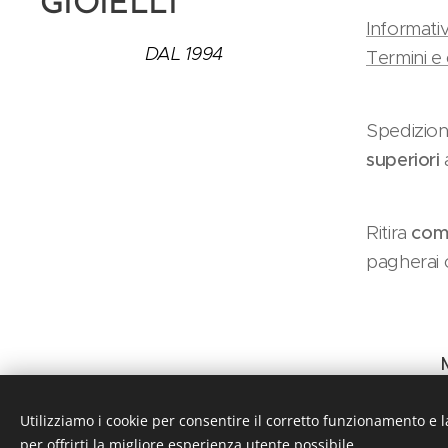
GIOIELLI
Informativ
DAL 1994
Termini e 
Spedizion
superiori
Ritira
como
pagherai c
Utilizziamo i cookie per consentire il corretto funzionamento e l
per offrirti la migliore esperienza utente possibile.