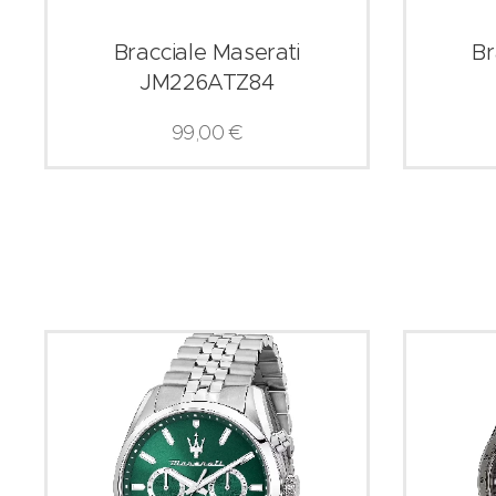
Bracciale Maserati
Br
JM226ATZ84
99,00
€