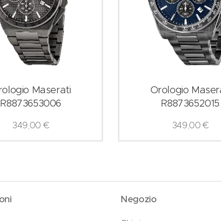
rologio Maserati
Orologio Masera
R8873653006
R8873652015
349,00
€
349,00
€
oni
Negozio