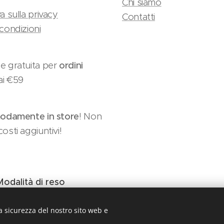
Chi siamo
a sulla privacy
Contatti
condizioni
e gratuita per
ordini
ai €59
damente in store
! Non
osti aggiuntivi!
Modalità di reso
a sicurezza del nostro sito web e