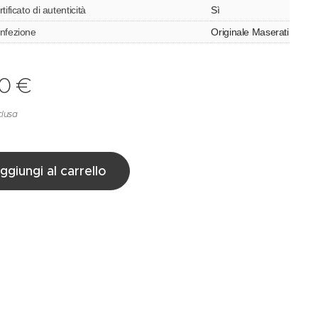
tificato di autenticità
Sì
nfezione
Originale Maserati
0
€
clusa
ggiungi al carrello