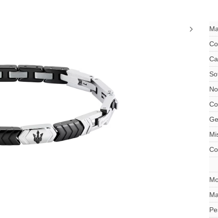
Ma
Co
Ca
So
No
Co
Ge
Mi
Co
Mo
Ma
Pe