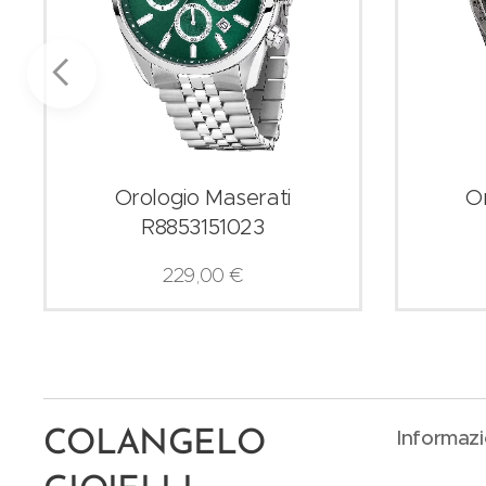
Orologio Maserati
O
R8853151023
229,00
€
Informazi
COLANGELO