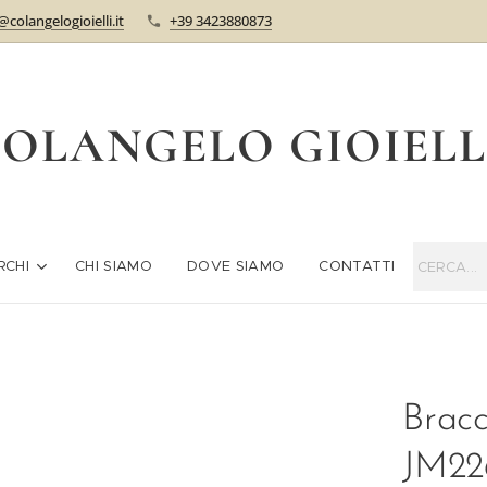
@colangelogioielli.it
+39 3423880873
OLANGELO GIOIEL
RCHI
CHI SIAMO
DOVE SIAMO
CONTATTI
Bracc
JM22